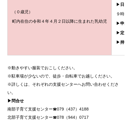
▶
日 
（０歳児）
９時20
町内在住の令和４年４月２日以降に生まれた乳幼児
▶
申込
▶
定 
▶
持ち
※動きやすい服装でおこしください。
※駐車場が少ないので、徒歩・自転車でお越しください。
※詳しくは、それぞれの支援センターへお問い合わせくださ
い。
▶問合せ
南部子育て支援センター☎︎079（437）4188
北部子育て支援センター☎︎078（944）0717