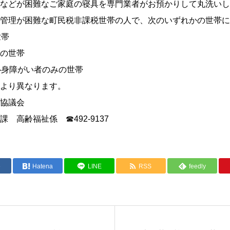
などが困難なご家庭の寝具を専門業者がお預かりして丸洗いし
管理が困難な町民税非課税世帯の人で、次のいずれかの世帯に
世帯
の世帯
心身障がい者のみの世帯
より異なります。
協議会
 高齢福祉係 ☎492-9137
e
Hatena
LINE
RSS
feedly