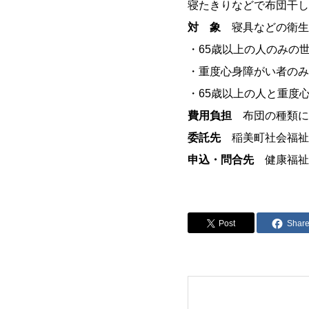
寝たきりなどで布団干し
対 象
寝具などの衛生
・65歳以上の人のみの
・重度心身障がい者のみ
・65歳以上の人と重度
費用負担
布団の種類に
委託先
稲美町社会福祉
申込・問合先
健康福祉課
Post
Shar