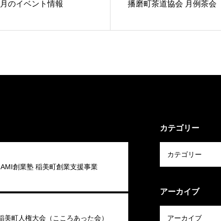
6月のイベント情報
播磨町茶道協会 月例茶会
カテゴリー
 INAMI創業塾 稲美町創業支援事業
アーカイブ
回稲美町人権大会（こころあった会）