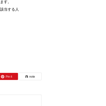
ます。
該当する人
Pin it
note