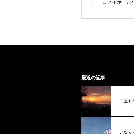
コスモホール
最近の記事
「読も
いなみ