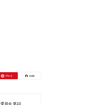
Pin it
note
委員会 第10