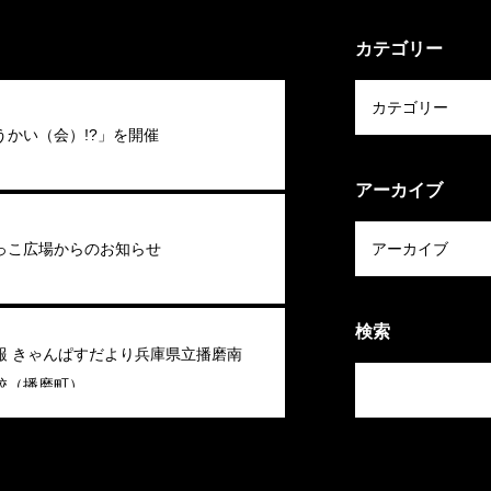
カテゴリー
うかい（会）!?」を開催
アーカイブ
っこ広場からのお知らせ
検索
報 きゃんぱすだより兵庫県立播磨南
校（播磨町）