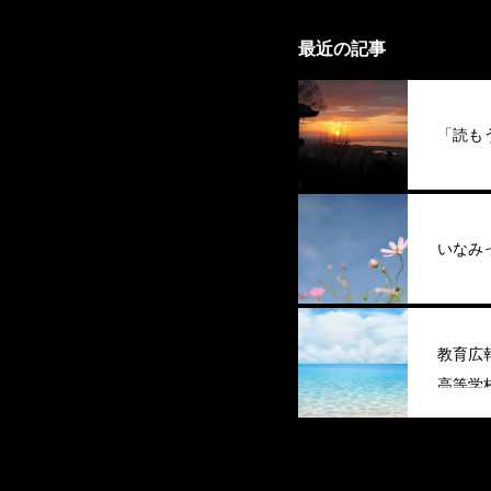
最近の記事
「読も
いなみ
教育広
高等学