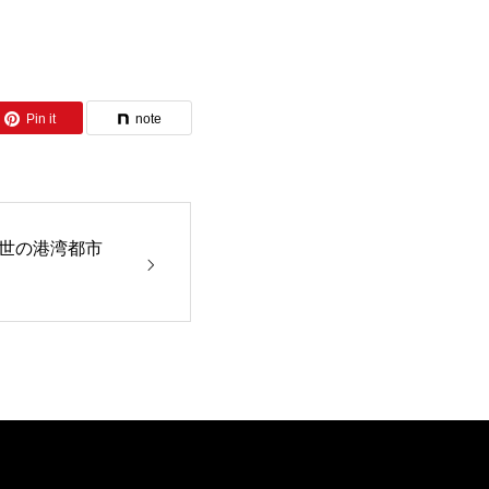
Pin it
note
世の港湾都市