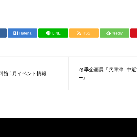
e
Hatena
LINE
RSS
feedly
冬季企画展「兵庫津─中近
料館 1月イベント情報
─」