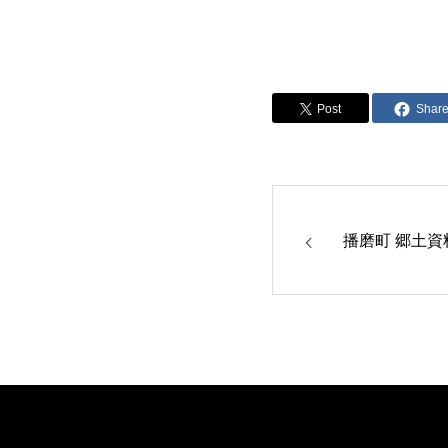
Post
Shar
播磨町 郷土資