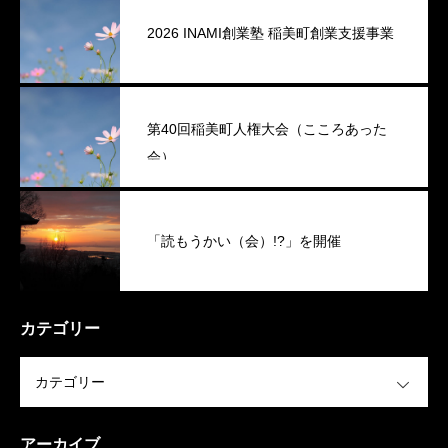
2026 INAMI創業塾 稲美町創業支援事業
第40回稲美町人権大会（こころあった
会）
「読もうかい（会）!?」を開催
カテゴリー
OPEN
アーカイブ